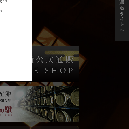
ages
e.