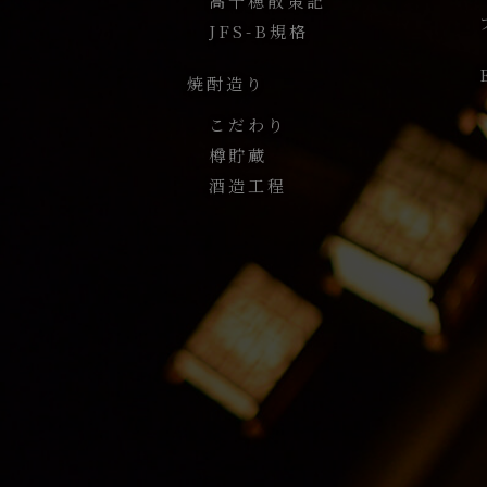
高千穂散策記
JFS-B規格
焼酎造り
こだわり
樽貯蔵
酒造工程