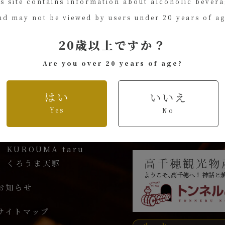
s site contains information about alcoholic bever
nd may not be viewed by users under 20 years of ag
20歳以上ですか？
Are you over 20 years of age?
人気商品
はい
いいえ
くろうま
Yes
No
長期貯蔵酒
天孫降臨
KUROUMA taru
くろうま天駆
お知らせ
サイトマップ