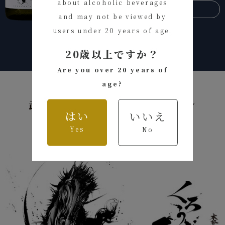
about alcoholic beverages
ご購入はこちら
and may not be viewed by
users under 20 years of age.
20歳以上ですか？
Are you over 20 years of
age?
武人画師による
ラベルデザイン
はい
いいえ
Yes
No