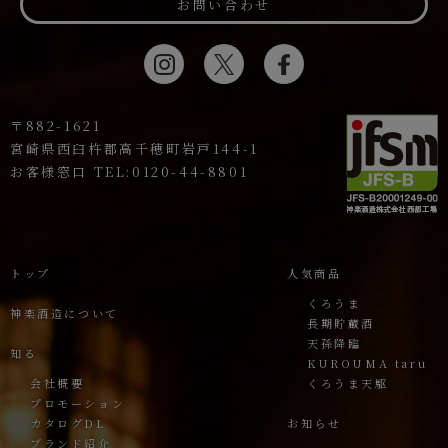
お問い合わせ
〒882-1621
宮崎県西臼杵郡高千穂町岩戸144-1
お客様窓口 TEL:0120-44-8801
トップ
人気商品
くろうま
神楽酒造について
長期貯蔵酒
天孫降臨
知る
KUROUMA taru
会社概要
くろうま天駆
プロモーション
カタログDL
お知らせ
ブランド紹介