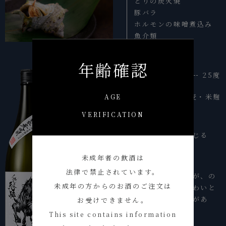
とりの炭火焼
豚バラ
ホルモンの味噌煮込み
魚介類
年齢確認
アルコール度数
25度
AGE
原料
麦・米麹
VERIFICATION
香り
麦の中にかすかではあるが白米を感じる
未成年者の飲酒は
味
法律で禁止されています。
口に含んだときのまろやかな味わいが、の
未成年の方からのお酒のご注文は
ど元を過ぎるころには切れのよい味わいと
なる。全体的に力強いボリューム感があ
お受けできません。
り、余韻にあまさを感じる
This site contains information