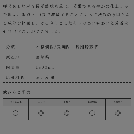
呼吸をしながら長期熟成を重ね、芳醇でまろやかに仕上がっ
た逸品。氷点下20度で濾過することによって渋みの原因とな
る成分を軽減し、はっきりとしたキレの良い味わいと芳香を
引き出すことができました。
分類
本格焼酎/麦焼酎 長期貯蔵酒
原産地
宮崎県
内容量
1800ml
原材料名
麦、麦麹
飲み方ご提案
ストレート
ロック
水割り
お湯割り
炭酸割り
〇
◎
◎
〇
◎