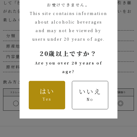
して「技へのこだわり」。今も尚 歴史の中を脈々と引き継
お受けできません。
がれた伝承の技。深みのある柔らかな「そば」の味わいをお
This site contains information
楽しみください。
about alcoholic beverages
and may not be viewed by
分類
本格焼酎/そば焼酎
users under 20 years of age.
原産地
宮崎県
20歳以上ですか？
内容量
1800ml
Are you over 20 years of
原材料名
そば、麦、米麹
age?
飲み方ご提案
はい
いいえ
ストレート
ロック
水割り
お湯割り
炭酸割り
Yes
No
〇
◎
◎
◎
◎