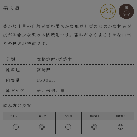
栗天照
豊かな山里の自然が育む柔らかな風味と栗のほのかな甘みが
広がる希少な栗の本格焼酎です。雑味がなくまろやかな口当
りの良さが特徴です。
分類
本格焼酎/栗焼酎
原産地
宮崎県
内容量
1800ml
原材料名
麦、米麹、栗
飲み方ご提案
ストレート
ロック
水割り
お湯割り
炭酸割り
〇
◎
〇
◎
◎