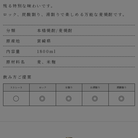
残る特別な味わいです。
ロック、炭酸割り、湯割りで楽しめる万能な麦焼酎です。
分類
本格焼酎/麦焼酎
原産地
宮崎県
内容量
1800ml
原材料名
麦、米麹
飲み方ご提案
ストレート
ロック
水割り
お湯割り
炭酸割り
〇
◎
◎
◎
◎