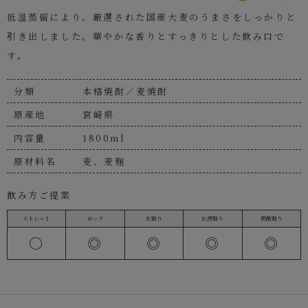
低温蒸留により、厳選された国産大麦のうまさをしっかりと
引き出しました。華やかな香りとすっきりとした飲み口で
す。
分類
本格焼酎／麦焼酎
原産地
宮崎県
内容量
1800ml
原材料名
麦、麦麹
飲み方ご提案
ストレート
ロック
水割り
お湯割り
炭酸割り
〇
◎
◎
◎
◎