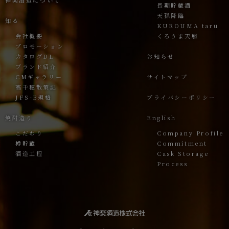
長期貯蔵酒
天孫降臨
知る
KUROUMA taru
会社概要
くろうま天駆
プロモーション
カタログDL
お知らせ
ブランド紹介
CMギャラリー
サイトマップ
高千穂散策記
JFS-B規格
プライバシーポリシー
焼酎造り
English
こだわり
Company Profile
樽貯蔵
Commitment
酒造工程
Cask Storage
Process