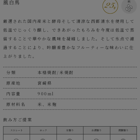
風白馬
厳選された国内産米と酵母そして清涼な西都清水を使用して
低温でじっくり醸し、できあがったもろみを今度は低温で蒸
留することで華やかな風味を凝縮しました。そして氷点で濾
過することにより、吟醸香豊かなフルーティーな味わいに仕
上がりました。
分類
本格焼酎/米焼酎
原産地
宮崎県
内容量
900ml
原材料名
米、米麹
飲み方ご提案
ストレート
ロック
水割り
お湯割り
炭酸割り