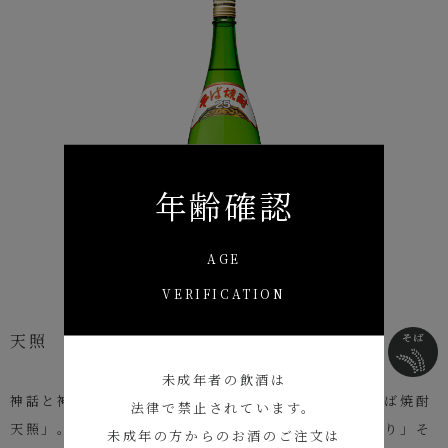
年齢確認
AGE
VERIFICATION
天照
未成年者の飲酒は
神話と神楽の里。 宮崎県高千穂町に生を受けた「そば焼酎
法律で禁止されています。
天照」。原点は「原料へのこだわり」「水へのこだわり」そ
未成年の方からのお酒のご注文は