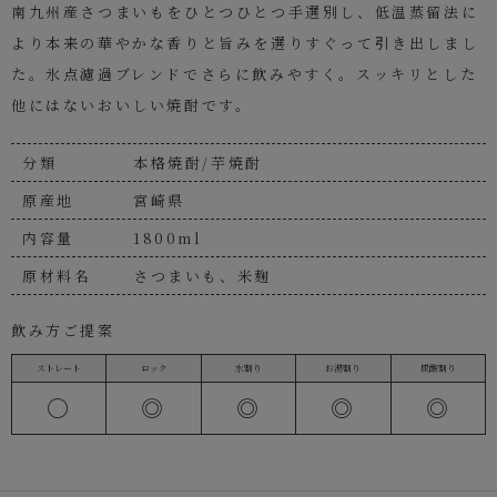
南九州産さつまいもをひとつひとつ手選別し、低温蒸留法に
より本来の華やかな香りと旨みを選りすぐって引き出しまし
た。氷点濾過ブレンドでさらに飲みやすく。スッキリとした
他にはないおいしい焼酎です。
分類
本格焼酎/芋焼酎
原産地
宮崎県
内容量
1800ml
原材料名
さつまいも、米麹
飲み方ご提案
ストレート
ロック
水割り
お湯割り
炭酸割り
〇
◎
◎
◎
◎