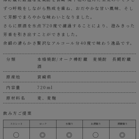
ずつ呼吸をしながら熟成を重ね、おだやかな甘い風味、そし
て芳醇でまろやかな味わいとなりました。
さらに原酒を氷点下20度で濾過することにより、澄みきった
芳香を引き出すことができました。
余韻の滑らかさ贅沢なアルコール分40度で味わう逸品です。
分類
本格焼酎/オーク樽貯蔵 麦焼酎 長期貯蔵
酒
原産地
宮崎県
内容量
720ml
原材料名
麦、麦麹
飲み方ご提案
ストレート
ロック
水割り
お湯割り
炭酸割り
〇
◎
◎
〇
◎