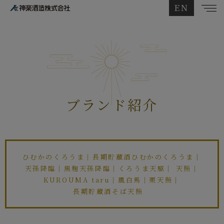
EN
ブランド紹介
ひむかのくろうま
｜
長期貯蔵酒ひむかのくろうま
｜
天孫降臨
｜
黒麹天孫降臨
｜
くろうま天駆
｜
天照
｜
KUROUMA taru
｜
風白馬
｜
栗天照
｜
長期貯蔵酒そば天照