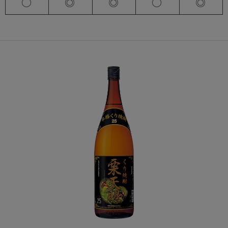
〇
◎
◎
〇
◎