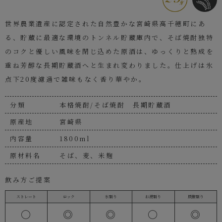
世界農業遺産に認定された自然豊かな宮崎県高千穂町にあ
る、貯蔵に最適な環境のトンネル貯蔵庫内で、そば焼酎独特
のコクと優しい風味を閉じ込めた原酒は、ゆっくりと熟成を
重ね芳醇な長期貯蔵酒へと生まれ変わりました。仕上げは氷
点下20度濾過で雑味もなく香り華やか。
分類
本格焼酎/そば焼酎 長期貯蔵酒
原産地
宮崎県
内容量
1800ml
原材料名
そば、麦、米麹
飲み方ご提案
ストレート
ロック
水割り
お湯割り
炭酸割り
〇
◎
◎
〇
◎