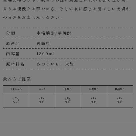
黒麹の持つレトロ感漂う奥深い濃厚な味わいでありながら、
香りは優優たる華やかさ、そして喉に感じる清々しい後切れ
の良さをお楽しみください。
分類
本格焼酎/芋焼酎
原産地
宮崎県
内容量
1800ml
原材料名
さつまいも、米麹
飲み方ご提案
ストレート
ロック
水割り
お湯割り
炭酸割り
〇
◎
◎
◎
◎