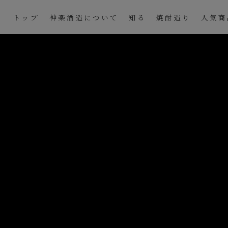
トップ
神楽酒造について
知る
焼酎造り
人気商