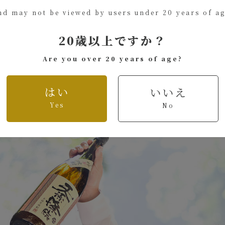
nd may not be viewed by users under 20 years of ag
20歳以上ですか？
Are you over 20 years of age?
はい
いいえ
Yes
No