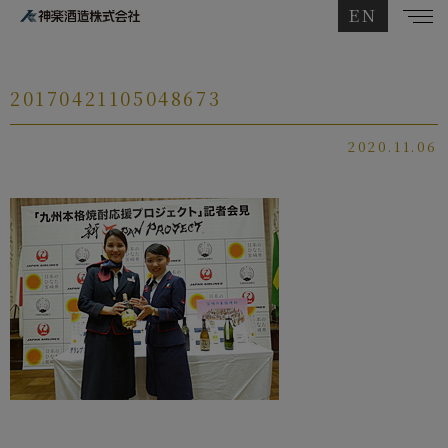
EN
20170421105048673
2020.11.06