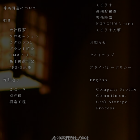
くろうま
神楽酒造について
長期貯蔵酒
天孫降臨
知る
KUROUMA taru
会社概要
くろうま天駆
プロモーション
カタログDL
お知らせ
ブランド紹介
CMギャラリー
サイトマップ
高千穂散策記
JFS-B規格
プライバシーポリシー
焼酎造り
English
こだわり
Company Profile
樽貯蔵
Commitment
酒造工程
Cask Storage
Process