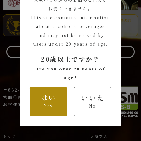
お受けできません。
This site contains information
about alcoholic beverages
and may not be viewed by
users under 20 years of age.
お問い合わせ
20歳以上ですか？
Are you over 20 years of
age?
〒882-1621
はい
いいえ
宮崎県西臼杵郡高千穂町岩戸144-1
お客様窓口 TEL:0120-44-8801
Yes
No
トップ
人気商品