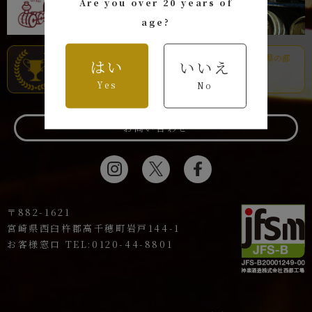
Are you over 20 years of
age?
はい
いいえ
Yes
No
お問い合わせ
〒882-1621
宮崎県西臼杵郡高千穂町岩戸144-1
お客様窓口 TEL:0120-44-8801