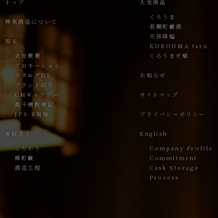
トップ
人気商品
くろうま
神楽酒造について
長期貯蔵酒
天孫降臨
知る
KUROUMA taru
会社概要
くろうま天駆
プロモーション
カタログDL
お知らせ
ブランド紹介
CMギャラリー
サイトマップ
高千穂散策記
JFS-B規格
プライバシーポリシー
焼酎造り
English
こだわり
Company Profile
樽貯蔵
Commitment
酒造工程
Cask Storage
Process