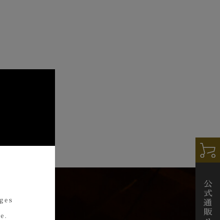
ages
e.