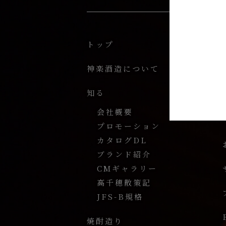
トップ
神楽酒造について
知る
会社概要
プロモーション
カタログDL
ブランド紹介
CMギャラリー
高千穂散策記
JFS-B規格
焼酎造り