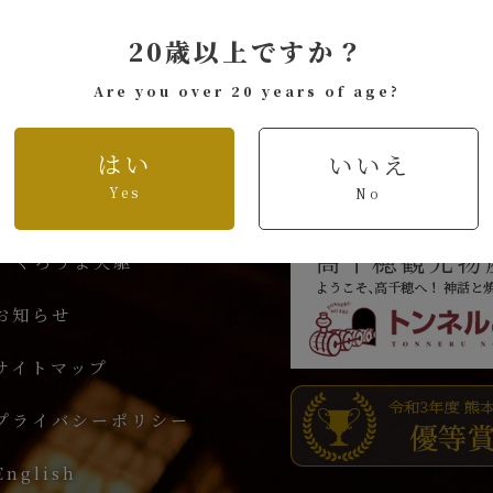
20歳以上ですか？
Are you over 20 years of age?
人気商品
くろうま
はい
いいえ
長期貯蔵酒
Yes
No
天孫降臨
KUROUMA taru
くろうま天駆
お知らせ
サイトマップ
プライバシーポリシー
English