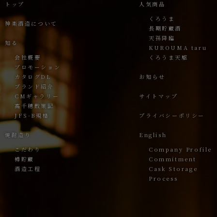
トップ
人気商品
くろうま
神楽酒造について
長期貯蔵酒
天孫降臨
知る
KUROUMA taru
会社概要
くろうま天駆
プロモーション
カタログDL
お知らせ
ブランド紹介
CMギャラリー
サイトマップ
高千穂散策記
JFS-B規格
プライバシーポリシー
焼酎造り
English
こだわり
Company Profile
樽貯蔵
Commitment
酒造工程
Cask Storage
Process