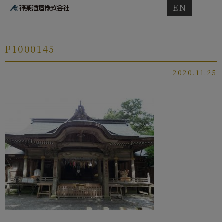
EN
P1000145
2020.11.25