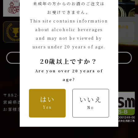
未成年の方からのお酒のご注文は
お受けできません。
This site contains information
about alcoholic beverages
and may not be viewed by
users under 20 years of age.
お問い合わせ
20歳以上ですか？
Are you over 20 years of
age?
〒882-1621
はい
いいえ
宮崎県西臼杵郡高千穂町岩戸144-1
Yes
No
お客様窓口 TEL:0120-44-8801