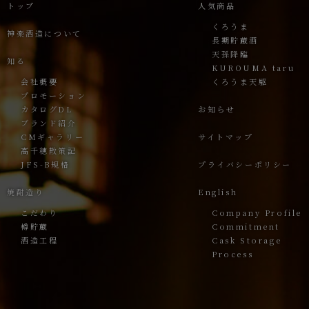
トップ
人気商品
くろうま
神楽酒造について
長期貯蔵酒
天孫降臨
知る
KUROUMA taru
会社概要
くろうま天駆
プロモーション
カタログDL
お知らせ
ブランド紹介
CMギャラリー
サイトマップ
高千穂散策記
JFS-B規格
プライバシーポリシー
焼酎造り
English
こだわり
Company Profile
樽貯蔵
Commitment
酒造工程
Cask Storage
Process