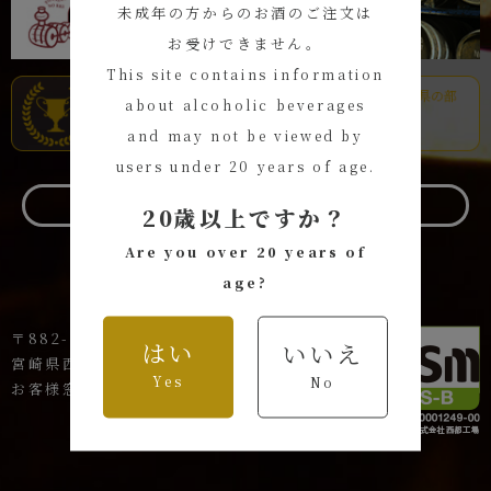
未成年の方からのお酒のご注文は
お受けできません。
This site contains information
about alcoholic beverages
and may not be viewed by
users under 20 years of age.
お問い合わせ
20歳以上ですか？
Are you over 20 years of
age?
〒882-1621
はい
いいえ
宮崎県西臼杵郡高千穂町岩戸144-1
Yes
No
お客様窓口 TEL:0120-44-8801