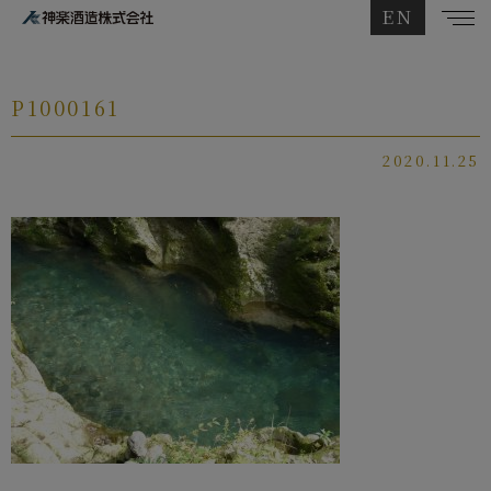
EN
P1000161
2020.11.25