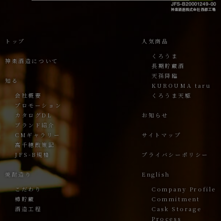
トップ
人気商品
くろうま
神楽酒造について
長期貯蔵酒
天孫降臨
知る
KUROUMA taru
会社概要
くろうま天駆
プロモーション
カタログDL
お知らせ
ブランド紹介
CMギャラリー
サイトマップ
高千穂散策記
JFS-B規格
プライバシーポリシー
焼酎造り
English
こだわり
Company Profile
樽貯蔵
Commitment
酒造工程
Cask Storage
Process