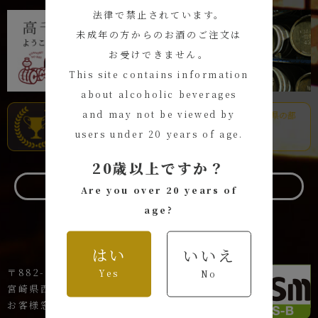
法律で禁止されています。
未成年の方からのお酒のご注文は
お受けできません。
This site contains information
about alcoholic beverages
and may not be viewed by
users under 20 years of age.
20歳以上ですか？
お問い合わせ
Are you over 20 years of
age?
はい
いいえ
〒882-1621
Yes
No
宮崎県西臼杵郡高千穂町岩戸144-1
お客様窓口 TEL:0120-44-8801